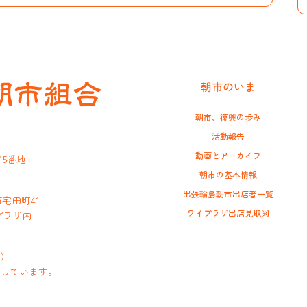
朝市のいま
朝市、復興の歩み
活動報告
動画とアーカイブ
15番地
朝市の基本情報
出張輪島朝市出店者一覧
市宅田町41
ワイプラザ出店見取図
プラザ内
休）
業しています。